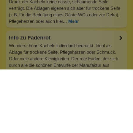
Druck der Kacheln keine nasse, schäumende Seife
verträgt. Die Ablagen eigenen sich aber für trockene Seife
(z.B. für die Beduftung eines Gäste-WCs oder zur Deko),
Pflegeherzen oder auch klei…
Mehr
Info zu Fadenrot
Wunderschöne Kacheln individuell bedruckt. Ideal als
Ablage für trockene Seife, Pflegeherzen oder Schmuck.
Oder viele andere Kleinigkeiten. Der rote Faden, der sich
durch alle die schönen Entwürfe der Manufaktur aus
Hamburg zieht, ist die Individualität und natürlich der rote
Faden selbst, der in d…
Inhaltsstoffe
Bewertungen (0)
Fragen & Antworten (0)