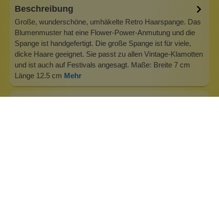
Beschreibung
Große, wunderschöne, umhäkelte Retro Haarspange. Das
Blumenmuster hat eine Flower-Power-Anmutung und die
Spange ist handgefertigt. Die große Spange ist für viele,
dicke Haare geeignet. Sie passt zu allen Vintage-Klamotten
und ist auch auf Festivals angesagt. Maße: Breite 7 cm
Länge 12.5 cm
Mehr
Info zu Wolkenseifen
Wolkenseifen ist ein Familienunternehmen. Gegründet
wurde es von Anne Merz (damals noch Anne Schaaf) im
Jahr 2008. Als Alleinerziehende zog sie die kleine Firma
nebenberuflich hoch. Der Zuspruch unserer Kunden gibt ihr
bis heute das gute Gefühl, dass sich all das gelohnt hat und
wir freuen uns, je…
Inhaltsstoffe