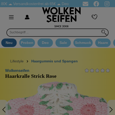
☁
Versandkostenfrei ab 65€
☁ Deo Proben in jeder Bestellung
☁ 
Neu
Proben
Deo
Sale
Schmuck
Haare
Lifestyle
Haargummis und Spangen
Wolkenseifen
Haarkralle Strick Rose