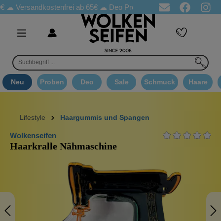
€ ☁
Versandkostenfrei ab 65€
☁ Deo Proben in jeder Bestellung
Neu
Proben
Deo
Sale
Schmuck
Haare
Lifestyle
Haargummis und Spangen
Wolkenseifen
Haarkralle Nähmaschine