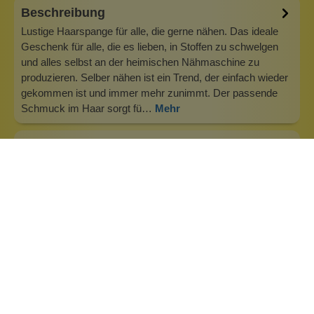
Beschreibung
Lustige Haarspange für alle, die gerne nähen. Das ideale
Geschenk für alle, die es lieben, in Stoffen zu schwelgen
und alles selbst an der heimischen Nähmaschine zu
produzieren. Selber nähen ist ein Trend, der einfach wieder
gekommen ist und immer mehr zunimmt. Der passende
Schmuck im Haar sorgt fü…
Mehr
Info zu Wolkenseifen
Wolkenseifen ist ein Familienunternehmen. Gegründet
wurde es von Anne Merz (damals noch Anne Schaaf) im
Jahr 2008. Als Alleinerziehende zog sie die kleine Firma
nebenberuflich hoch. Der Zuspruch unserer Kunden gibt ihr
bis heute das gute Gefühl, dass sich all das gelohnt hat und
wir freuen uns, je…
Inhaltsstoffe