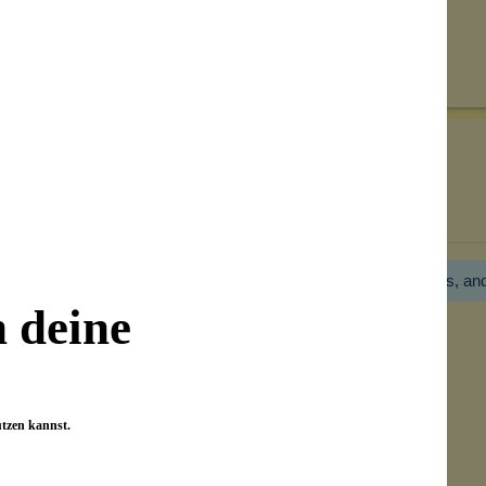
Senden
on unseren Kunden beantwortet werden.
Bewertungen nur in der aktuellen Sprache anzeigen.
Hier gibt es noch gar keine Bewertung! Bitte hilf uns, an
n deine
utzen kannst.