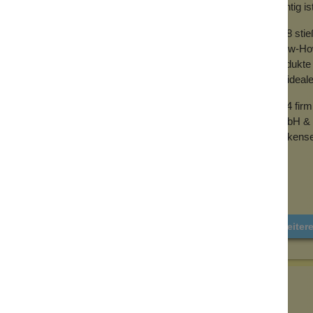
wichtig is
2018 sti
Know-How 
Produkte 
der ideal
2024 fir
GmbH & 
Wolkense
Weiter