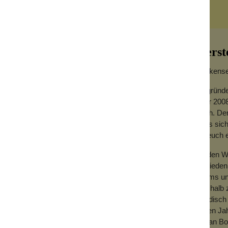
Herst
Wolkensei
Gegründe
Jahr 2008
hoch. Der
dass sich
aare einfach mal niedlich hoch!
für euch
are perfekt.
Zu den We
Zufrieden
Teams und
Deshalb z
händisch 
vielen Ja
mit an Bo