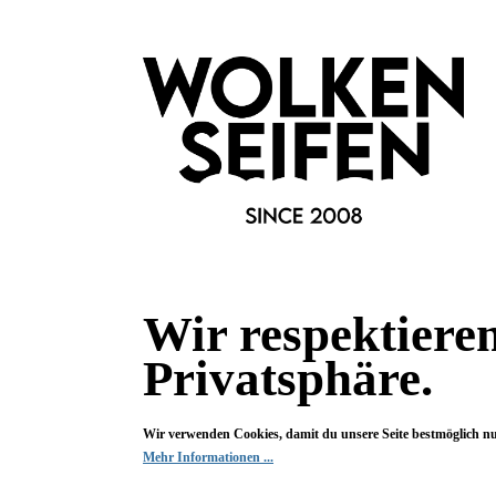
Deine Frage kann entweder von uns, von Herstellern oder v
Bewertungen
0 von 0 Bewertungen
Begeistert? Dann los!
Wir freuen uns über deine Bewertung. Damit hilfst du uns,
Wir respektiere
auch Andere zu begeistern.
Privatsphäre.
Hier Bewertung abgeben
Wir verwenden Cookies, damit du unsere Seite bestmöglich n
Die Bewertungen werden vor ihrer Veröffentlichung nicht auf ihre
Mehr Informationen ...
Echtheit überprüft. Sie können daher auch von Verbrauchern stammen,
die die bewerteten Produkte tatsächlich gar nicht erworben/genutzt