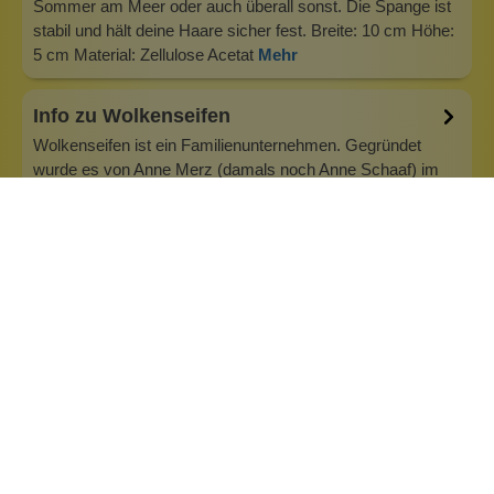
Sommer am Meer oder auch überall sonst. Die Spange ist
stabil und hält deine Haare sicher fest. Breite: 10 cm Höhe:
5 cm Material: Zellulose Acetat
Mehr
Info zu Wolkenseifen
Wolkenseifen ist ein Familienunternehmen. Gegründet
wurde es von Anne Merz (damals noch Anne Schaaf) im
Jahr 2008. Als Alleinerziehende zog sie die kleine Firma
nebenberuflich hoch. Der Zuspruch unserer Kunden gibt ihr
bis heute das gute Gefühl, dass sich all das gelohnt hat und
wir freuen uns, je…
Inhaltsstoffe
Bewertungen (0)
Fragen & Antworten (0)