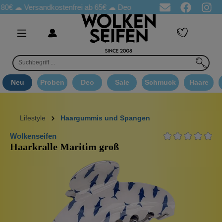
80€ ☁
Versandkostenfrei ab 65€
☁ Deo Proben in jeder Bestellung
Neu
Proben
Deo
Sale
Schmuck
Haare
Lifestyle
Haargummis und Spangen
Wolkenseifen
Haarkralle Maritim groß