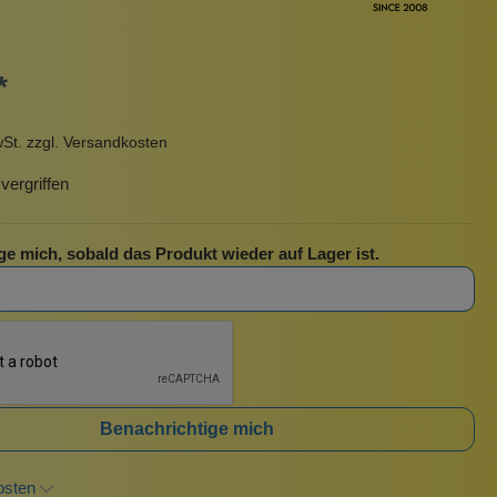
Pinzetten
Pomade
Insektenstiche
Sonnenschutz
*
Taschen
rscrub
Körperpuder
wSt. zzgl. Versandkosten
urbeutel
Pinsel
ergriffen
Nachfüllpackungen
Haargummis und Spangen
ge mich, sobald das Produkt wieder auf Lager ist.
Rasur
Sonnenschutz
Benachrichtige mich
osten