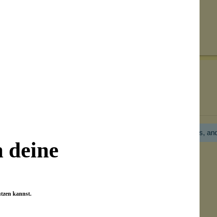
Senden
on unseren Kunden beantwortet werden.
Bewertungen nur in der aktuellen Sprache anzeigen.
Hier gibt es noch gar keine Bewertung! Bitte hilf uns, an
n deine
utzen kannst.