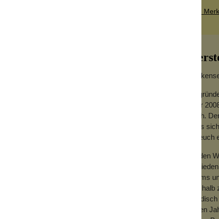
Zum Merkz
Herst
Wolkensei
Gegründe
Jahr 2008
hoch. Der
dass sich
t zu allen pastelligen Outfits und ist
für euch
Zu den We
Zufrieden
Teams und
Deshalb z
händisch 
vielen Ja