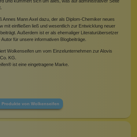
rd und kümmert sich um alles, was auf administrativer Seite
t.
eß Annes Mann Axel dazu, der als Diplom-Chemiker neues
mit einfließen ließ und wesentlich zur Entwicklung neuer
beiträgt. Außerdem ist er als ehemaliger Literaturübersetzer
e Autor für unsere informativen Blogbeiträge.
miert Wolkenseifen um vom Einzelunternehmen zur Alovis
Co. KG.
ifen
®
ist eine eingetragene Marke.
e Produkte von Wolkenseifen