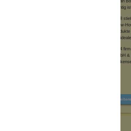
mit an Bo
wichtig is
2018 sti
Know-How 
Produkte 
der ideal
2024 fir
GmbH & 
Wolkense
Weiter