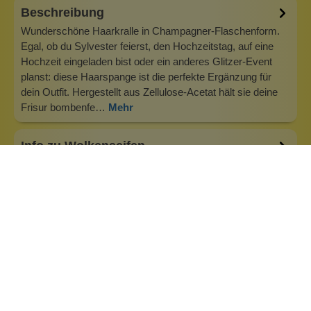
Beschreibung
Wunderschöne Haarkralle in Champagner-Flaschenform.
Egal, ob du Sylvester feierst, den Hochzeitstag, auf eine
Hochzeit eingeladen bist oder ein anderes Glitzer-Event
planst: diese Haarspange ist die perfekte Ergänzung für
dein Outfit. Hergestellt aus Zellulose-Acetat hält sie deine
Frisur bombenfe…
Mehr
Info zu Wolkenseifen
Wolkenseifen ist ein Familienunternehmen. Gegründet
wurde es von Anne Merz (damals noch Anne Schaaf) im
Jahr 2008. Als Alleinerziehende zog sie die kleine Firma
nebenberuflich hoch. Der Zuspruch unserer Kunden gibt ihr
bis heute das gute Gefühl, dass sich all das gelohnt hat und
wir freuen uns, je…
Inhaltsstoffe