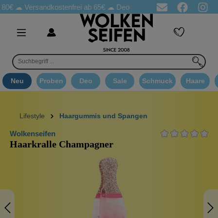
☁
Versandkostenfrei ab 65€
☁ Deo Proben in jeder Bestellung
☁ 
Neu
Proben
Deo
Sale
Schmuck
Haare
Lifestyle
Haargummis und Spangen
Wolkenseifen
Haarkralle Champagner