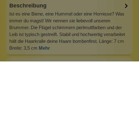
Beschreibung
Ist es eine Biene, eine Hummel oder eine Hornisse? Was
immer du magst! Wir nennen sie liebevoll unseren
Brummer. Die Flügel schimmern perlmuttfarben und der
Leib ist typisch gestreift. Stabil und hochwertig verarbeitet
hält die Haarkralle deine Haare bombenfest. Länge: 7 cm
Breite: 3,5 cm
Mehr
Info zu Wolkenseifen
Wolkenseifen ist ein Familienunternehmen. Gegründet
wurde es von Anne Merz (damals noch Anne Schaaf) im
Jahr 2008. Als Alleinerziehende zog sie die kleine Firma
nebenberuflich hoch. Der Zuspruch unserer Kunden gibt ihr
bis heute das gute Gefühl, dass sich all das gelohnt hat und
wir freuen uns, je…
Inhaltsstoffe