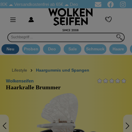
☁
Versandkostenfrei ab 65€
☁ Deo Proben in jeder Bestellung
☁ 
Neu
Proben
Deo
Sale
Schmuck
Haare
Lifestyle
Haargummis und Spangen
Wolkenseifen
Haarkralle Brummer