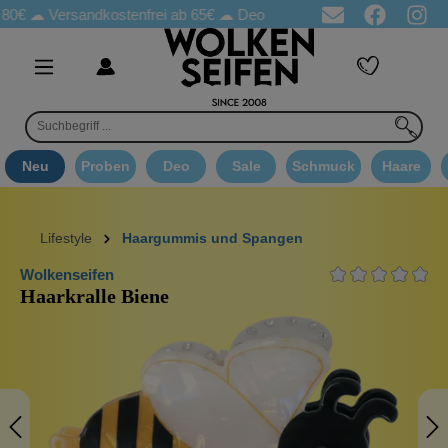
☁
Versandkostenfrei ab 65€
☁ Deo Proben in jeder Bestellung
☁ 
Neu
Proben
Deo
Sale
Schmuck
Haare
Lifestyle
Haargummis und Spangen
Wolkenseifen
Haarkralle Biene