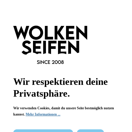
Informationen
Gesetzliche Informationen
Wissenswertes
FAQ
Wir respektieren deine
Privatsphäre.
Vertrag widerrufen
Wir verwenden Cookies, damit du unsere Seite bestmöglich nutzen
* Alle Preise inkl. gesetzl. Mehrwertsteuer zzgl.
Versandkosten
,
kannst.
Mehr Informationen ...
wenn nicht anders angegeben.