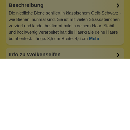
Beschreibung
Die niedliche Biene schillert in klassischem Gelb-Schwarz -
wie Bienen nunmal sind. Sie ist mit vielen Strasssteinchen
verziert und landet bestimmt bald in deinem Haar. Stabil
und hochwertig verarbeitet hält die Haarkralle deine Haare
bombenfest. Länge: 8,5 cm Breite: 4,6 cm
Mehr
Info zu Wolkenseifen
Wolkenseifen ist ein Familienunternehmen. Gegründet
wurde es von Anne Merz (damals noch Anne Schaaf) im
Jahr 2008. Als Alleinerziehende zog sie die kleine Firma
nebenberuflich hoch. Der Zuspruch unserer Kunden gibt ihr
bis heute das gute Gefühl, dass sich all das gelohnt hat und
wir freuen uns, je…
Inhaltsstoffe
Bewertungen (0)