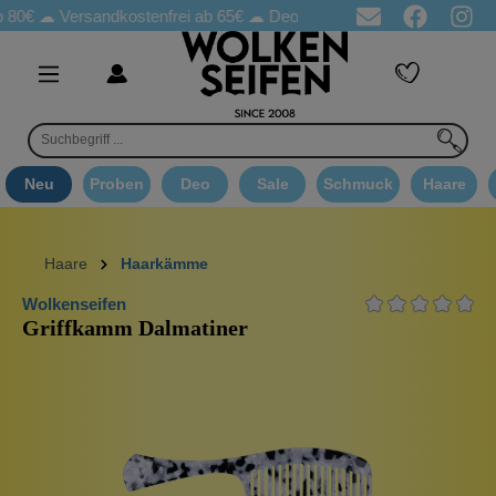
 ☁
Versandkostenfrei ab 65€
☁ Deo Proben in jeder Bestellung
☁
Neu
Proben
Deo
Sale
Schmuck
Haare
Haare
Haarkämme
Wolkenseifen
Griffkamm Dalmatiner