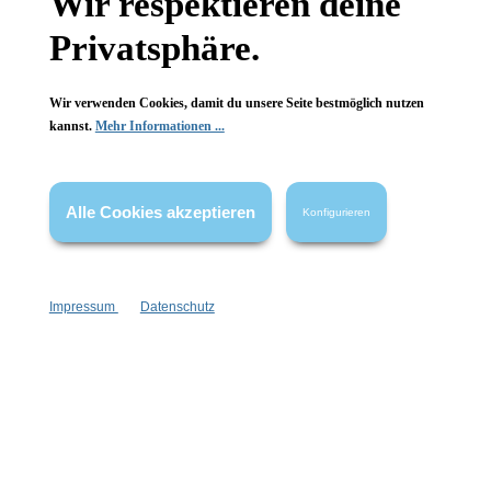
Wir respektieren deine
FAQ
Privatsphäre.
Wir verwenden Cookies, damit du unsere Seite bestmöglich nutzen
kannst.
Mehr Informationen ...
Vertrag widerrufen
Alle Cookies akzeptieren
* Alle Preise inkl. gesetzl. Mehrwertsteuer zzgl.
Versandkosten
,
Konfigurieren
wenn nicht anders angegeben.
Impressum
Datenschutz