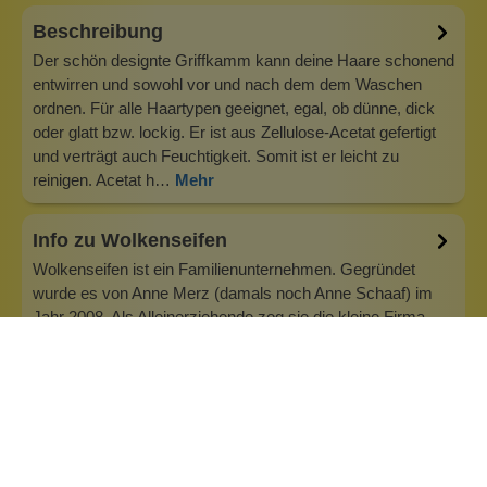
Beschreibung
Der schön designte Griffkamm kann deine Haare schonend
entwirren und sowohl vor und nach dem dem Waschen
ordnen. Für alle Haartypen geeignet, egal, ob dünne, dick
oder glatt bzw. lockig. Er ist aus Zellulose-Acetat gefertigt
und verträgt auch Feuchtigkeit. Somit ist er leicht zu
reinigen. Acetat h…
Mehr
Info zu Wolkenseifen
Wolkenseifen ist ein Familienunternehmen. Gegründet
wurde es von Anne Merz (damals noch Anne Schaaf) im
Jahr 2008. Als Alleinerziehende zog sie die kleine Firma
nebenberuflich hoch. Der Zuspruch unserer Kunden gibt ihr
bis heute das gute Gefühl, dass sich all das gelohnt hat und
wir freuen uns, je…
Inhaltsstoffe