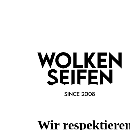
und mit einer klaren, stilvollen Aussage.
Eckdaten
Farben: Beige / Metallfarbe: Silber
Höhe inkl. Ringschiene: 2,90 cm, (Ringkopf: 1,90 cm x 1,90 
Handgefertigte Wickelung. Facettierter Stein aus Kristallglas.
Merkmale
Kollektion:
Global Glam
Marke:
Konplott
Wir respektiere
Metallfarbe: