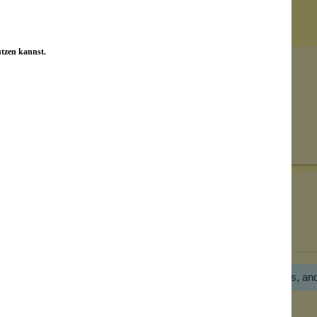
utzen kannst.
Senden
on unseren Kunden beantwortet werden.
Bewertungen nur in der aktuellen Sprache anzeigen.
Hier gibt es noch gar keine Bewertung! Bitte hilf uns, an