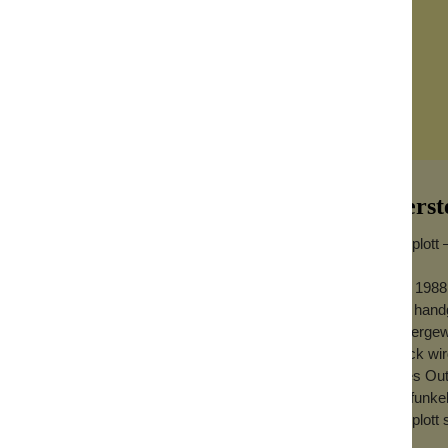
Herst
Konplott 
Seit 1988
aus handg
Stilbewusster
außergewö
Stück wird
harakter
jedes Out
Ob funkel
 für selbstbewussten Stil und eine klare,
Konplott 
und den funkelnden Kristallelementen
m aufzufallen.