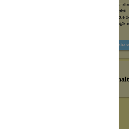
Herstell
nden Kristallen und
Konplott
6, Rue d
mail@kon
te und verleihen dem Ring eine brillante, fast
n ein bewusst reduziertes Funkeln, das
Weiter
rm wirkt klar definiert und gleichzeitig
.
mbinierbarer Töne und macht den Ring zu
is hin zu eleganten Abendlooks.
Inhalt
ür einen souveränen
 und Individualität legen, ohne sich an Trends
ühl von Internationalität und moderner
tyle.
k bewusst prägt – reduziert, hochwertig