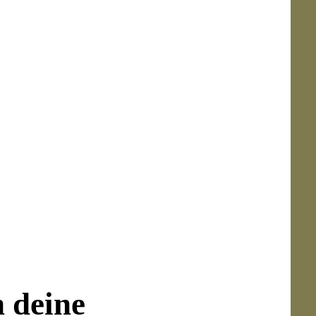
cm)
n deine