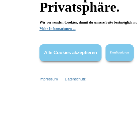
Silber
Privatsphäre.
Wir verwenden Cookies, damit du unsere Seite bestmöglich n
Mehr Informationen ...
Fragen & Antworten
Alle Cookies akzeptieren
Konfigurieren
Deine Frage kann entweder von uns, von Herstellern oder v
Impressum
Datenschutz
Bewertungen
0 von 0 Bewertungen
Begeistert? Dann los!
Wir freuen uns über deine Bewertung. Damit hilfst du uns,
auch Andere zu begeistern.