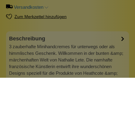
Versandkosten
Zum Merkzettel hinzufügen
Beschreibung
3 zauberhafte Minihandcremes für unterwegs oder als
himmlisches Geschenk. Willkommen in der bunten &amp;
märchenhaften Welt von Nathalie Lete. Die namhafte
französische Künstlerin entwirft ihre wunderschönen
Designs speziell für die Produkte von Heathcote &amp;
Ivory. Die Designs von Nathalie Lete…
Mehr
Info zu Heathcote & Ivory
Heathcote &amp; Ivory ist ein typisch britisches
Kosmetikunternehmen mit Sitz in Queens Park in London.
Unter der Leitung von Denis Aaronson hat sich das
Unternehmen in über zwanzig Jahren einen Ruf für seine
preisgekrönte Expertise in der Herstellung wunderschön