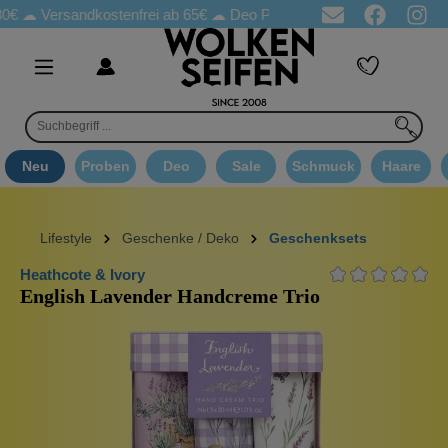
sandkostenfrei ab 65€
☁ Deo Proben in jeder Bestellung
☁ Goo
Neu
Proben
Deo
Sale
Schmuck
Haare
Lifestyle
Geschenke / Deko
Geschenksets
Heathcote & Ivory
English Lavender Handcreme Trio