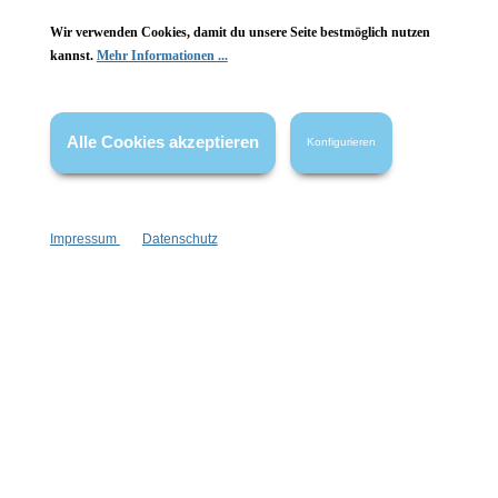
Wir verwenden Cookies, damit du unsere Seite bestmöglich nutzen
kannst.
Mehr Informationen ...
Vertrag widerrufen
Alle Cookies akzeptieren
* Alle Preise inkl. gesetzl. Mehrwertsteuer zzgl.
Versandkosten
,
Konfigurieren
wenn nicht anders angegeben.
Impressum
Datenschutz