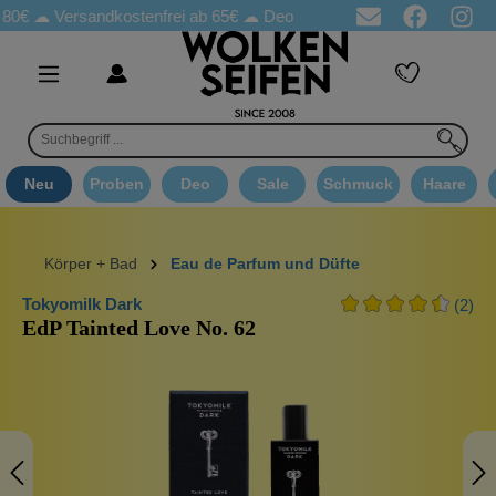
Versandkostenfrei ab 65€
☁ Deo Proben in jeder Bestellung
☁ 
Neu
Proben
Deo
Sale
Schmuck
Haare
Körper + Bad
Eau de Parfum und Düfte
Tokyomilk Dark
(2)
EdP Tainted Love No. 62