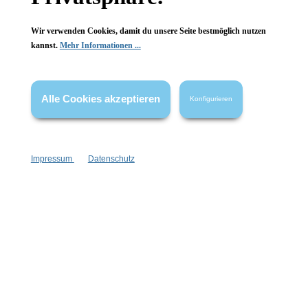
Wir verwenden Cookies, damit du unsere Seite bestmöglich nutzen
kannst.
Mehr Informationen ...
Vertrag widerrufen
* Alle Preise inkl. gesetzl. Mehrwertsteuer zzgl.
Versandkosten
,
wenn nicht anders angegeben.
Alle Cookies akzeptieren
Konfigurieren
Impressum
Datenschutz