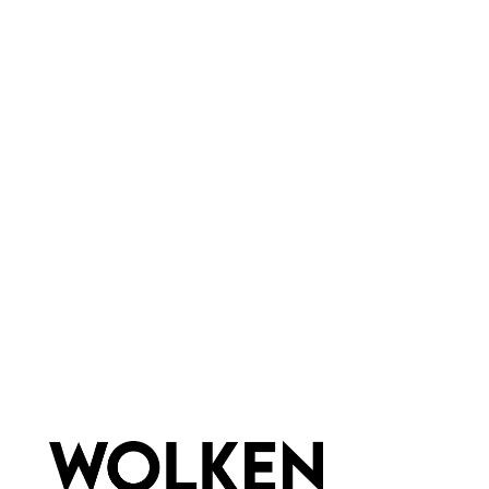
Junimond
Eigenschaften:
Vegan
Marke:
Wolkenseifen
Material:
Glas
Newsletter abonnieren!