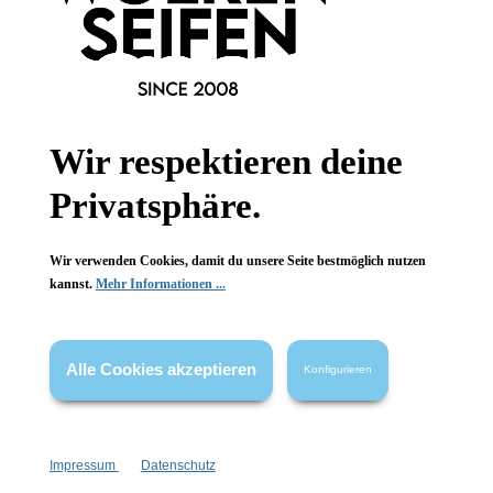
Informationen
Wir respektieren deine
Gesetzliche Informationen
Privatsphäre.
Wissenswertes
Wir verwenden Cookies, damit du unsere Seite bestmöglich nutzen
kannst.
Mehr Informationen ...
FAQ
Alle Cookies akzeptieren
Konfigurieren
Vertrag widerrufen
Impressum
Datenschutz
* Alle Preise inkl. gesetzl. Mehrwertsteuer zzgl.
Versandkosten
,