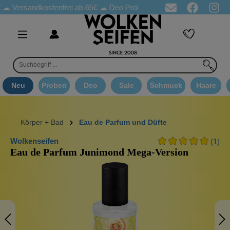
rsandkostenfrei ab 65€
☁ Deo Proben in jeder Bestellung
☁ Goo
Neu
Proben
Deo
Sale
Schmuck
Haare
Körper + Bad
Eau de Parfum und Düfte
Wolkenseifen
(1)
Eau de Parfum Junimond Mega-Version