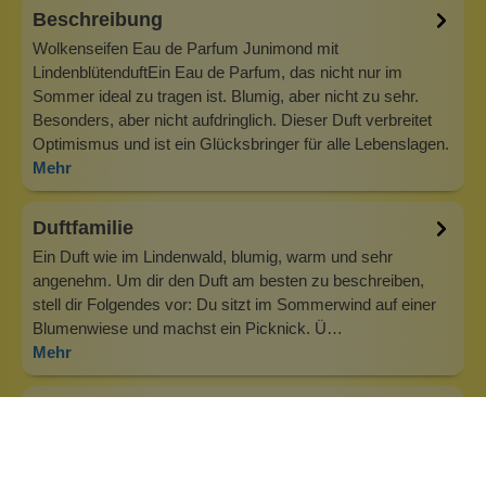
Beschreibung
Wolkenseifen Eau de Parfum Junimond mit
LindenblütenduftEin Eau de Parfum, das nicht nur im
Sommer ideal zu tragen ist. Blumig, aber nicht zu sehr.
Besonders, aber nicht aufdringlich. Dieser Duft verbreitet
Optimismus und ist ein Glücksbringer für alle Lebenslagen.
Mehr
Duftfamilie
Ein Duft wie im Lindenwald, blumig, warm und sehr
angenehm. Um dir den Duft am besten zu beschreiben,
stell dir Folgendes vor: Du sitzt im Sommerwind auf einer
Blumenwiese und machst ein Picknick. Ü…
Mehr
Info zu Wolkenseifen
Wolkenseifen ist ein Familienunternehmen. Gegründet
wurde es von Anne Merz (damals noch Anne Schaaf) im