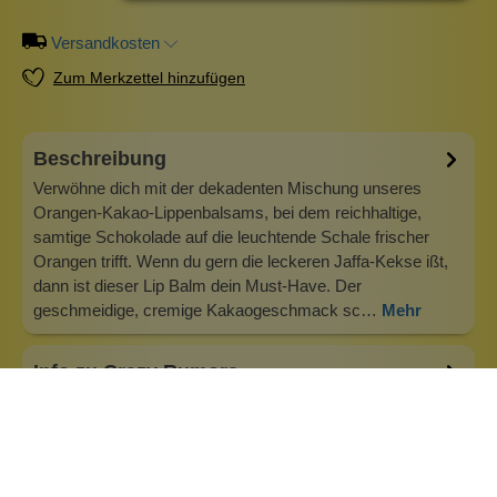
Versandkosten
Zum Merkzettel hinzufügen
Beschreibung
Verwöhne dich mit der dekadenten Mischung unseres
Orangen-Kakao-Lippenbalsams, bei dem reichhaltige,
samtige Schokolade auf die leuchtende Schale frischer
Orangen trifft. Wenn du gern die leckeren Jaffa-Kekse ißt,
dann ist dieser Lip Balm dein Must-Have. Der
geschmeidige, cremige Kakaogeschmack sc…
Mehr
Info zu Crazy Rumors
Natürliche Lippenpflege, die Spaß macht! Darum geht es
bei Crazy Rumors Crazy Rumors steht für natürliche und
vegane Lippenpflege in vielen tollen Sorten. Die reinsten,
saubersten Inhaltsstoffe der Welt gemischt mit den