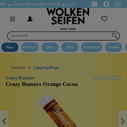
Versandkostenfrei ab 65€
☁ Deo Proben in jeder Bestellung
☁ 
Neu
Proben
Deo
Sale
Schmuck
Haare
Gesicht
Lippenpflege
Crazy Rumors
Crazy Rumors Orange Cocoa