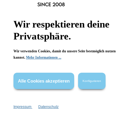
Informationen
Gesetzliche Informationen
Wir respektieren deine
Wissenswertes
Privatsphäre.
FAQ
Wir verwenden Cookies, damit du unsere Seite bestmöglich nutzen
kannst.
Mehr Informationen ...
Vertrag widerrufen
Alle Cookies akzeptieren
Konfigurieren
* Alle Preise inkl. gesetzl. Mehrwertsteuer zzgl.
Versandkosten
,
wenn nicht anders angegeben.
Impressum
Datenschutz