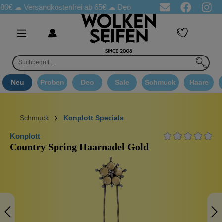
☁
Versandkostenfrei ab 65€
☁ Deo Proben in jeder Bestellung
☁ 
Neu
Proben
Deo
Sale
Schmuck
Haare
Schmuck
Konplott Specials
Konplott
Country Spring Haarnadel Gold