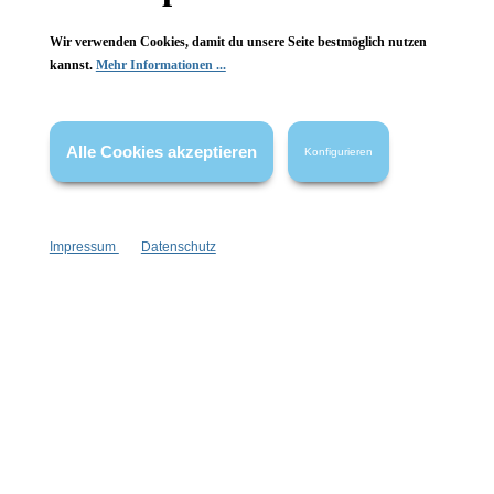
Wir verwenden Cookies, damit du unsere Seite bestmöglich nutzen
kannst.
Mehr Informationen ...
Vertrag widerrufen
Alle Cookies akzeptieren
Konfigurieren
* Alle Preise inkl. gesetzl. Mehrwertsteuer zzgl.
Versandkosten
,
wenn nicht anders angegeben.
Impressum
Datenschutz