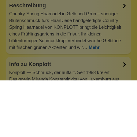
Beschreibung
Country Spring Haarnadel in Gelb und Grün – sonniger
Blütenschmuck fürs HaarDiese handgefertigte Country
Spring Haarnadel von KONPLOTT bringt die Leichtigkeit
eines Frühlingsgartens in die Frisur. Ihr kleiner,
blütenförmiger Schmuckkopf verbindet weiche Gelbtöne
mit frischen grünen Akzenten und wir…
Mehr
Info zu Konplott
Konplott — Schmuck, der auffällt. Seit 1988 kreiert
Designerin Miranda Konstantinidou von Luxemburg aus
handgefertigten Modeschmuck, der Farben, Kristalle und
außergewöhnliche Details zu echten Statement-Pieces
vereint. Jedes Stück wird mit Liebe zum Detail gefertigt und
bringt Individualität in je…
Inhaltsstoffe