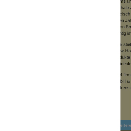
Teams und
Deshalb z
händisch 
vielen Ja
mit an Bo
wichtig is
2018 sti
Know-How 
Produkte 
der ideal
2024 fir
GmbH & 
Wolkense
Weiter