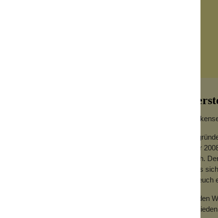
Herst
Wolkensei
Gegründe
Jahr 2008
ber und über mit Blumen, Glassteinen und
hoch. Der
erfest, sondern auch in den ganzen
dass sich
arten. Du wirst der Blickfang auf jeder
für euch
Zu den We
erziert.
Zufrieden