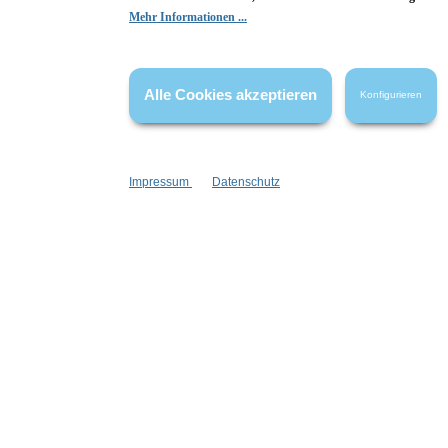
Hier Bewertung abgeben
Mehr Informationen ...
Die Bewertungen werden vor ihrer Veröffentlichung nicht auf ihre
Echtheit überprüft. Sie können daher auch von Verbrauchern stammen,
die die bewerteten Produkte tatsächlich gar nicht erworben/genutzt
Alle Cookies akzeptieren
Konfigurieren
haben.
Impressum
Datenschutz