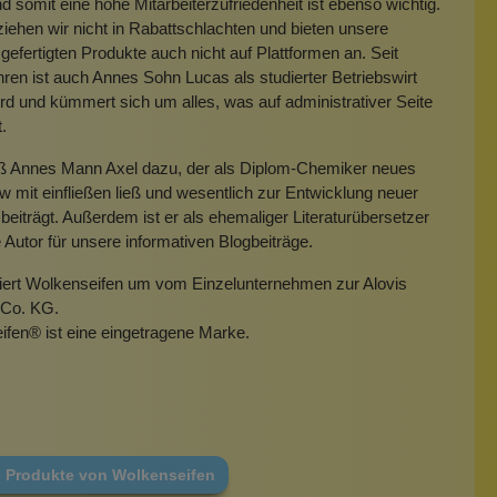
 somit eine hohe Mitarbeiterzufriedenheit ist ebenso wichtig.
iehen wir nicht in Rabattschlachten und bieten unsere
gefertigten Produkte auch nicht auf Plattformen an. Seit
hren ist auch Annes Sohn Lucas als studierter Betriebswirt
rd und kümmert sich um alles, was auf administrativer Seite
t.
eß Annes Mann Axel dazu, der als Diplom-Chemiker neues
mit einfließen ließ und wesentlich zur Entwicklung neuer
beiträgt. Außerdem ist er als ehemaliger Literaturübersetzer
e Autor für unsere informativen Blogbeiträge.
miert Wolkenseifen um vom Einzelunternehmen zur Alovis
Co. KG.
ifen
®
ist eine eingetragene Marke.
e Produkte von Wolkenseifen