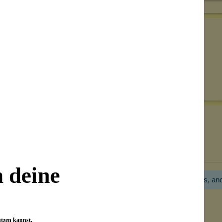
Senden
on unseren Kunden beantwortet werden.
Bewertungen nur in der aktuellen Sprache anzeigen.
n deine
Hier gibt es noch gar keine Bewertung! Bitte hilf uns, an
utzen kannst.