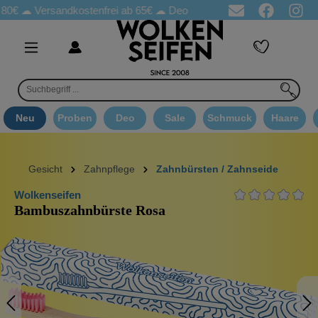
☁
Versandkostenfrei ab 65€
☁ Deo Proben in jeder Bestellung
☁ 
Neu
Proben
Deo
Sale
Schmuck
Haare
Gesicht
Zahnpflege
Zahnbürsten / Zahnseide
Wolkenseifen
Bambuszahnbürste Rosa