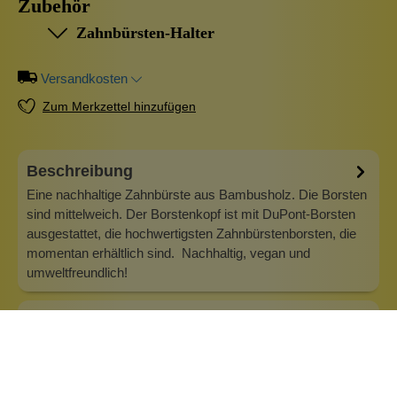
Zubehör
Zahnbürsten-Halter
Versandkosten
Zum Merkzettel hinzufügen
Beschreibung
Eine nachhaltige Zahnbürste aus Bambusholz. Die Borsten
sind mittelweich. Der Borstenkopf ist mit DuPont-Borsten
ausgestattet, die hochwertigsten Zahnbürstenborsten, die
momentan erhältlich sind. Nachhaltig, vegan und
umweltfreundlich!
Info zu Wolkenseifen
Wolkenseifen ist ein Familienunternehmen. Gegründet
wurde es von Anne Merz (damals noch Anne Schaaf) im
Jahr 2008. Als Alleinerziehende zog sie die kleine Firma