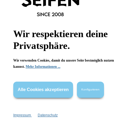
Informationen
Gesetzliche Informationen
Wir respektieren deine
Wissenswertes
Privatsphäre.
FAQ
Wir verwenden Cookies, damit du unsere Seite bestmöglich nutzen
kannst.
Mehr Informationen ...
Alle Cookies akzeptieren
Konfigurieren
Vertrag widerrufen
* Alle Preise inkl. gesetzl. Mehrwertsteuer zzgl.
Versandkosten
,
wenn nicht anders angegeben.
Impressum
Datenschutz