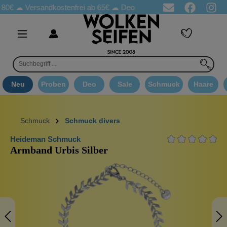
 80€ ☁
Versandkostenfrei ab 65€
☁ Deo Proben in jeder Bestellung
Neu
Proben
Deo
Sale
Schmuck
Haare
Schmuck
Schmuck divers
Heideman Schmuck
Armband Urbis Silber