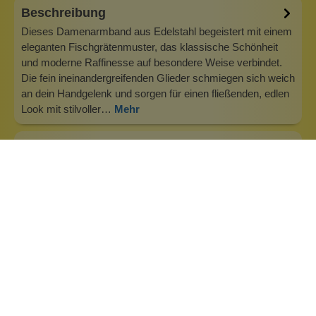
Beschreibung
Dieses Damenarmband aus Edelstahl begeistert mit einem
eleganten Fischgrätenmuster, das klassische Schönheit
und moderne Raffinesse auf besondere Weise verbindet.
Die fein ineinandergreifenden Glieder schmiegen sich weich
an dein Handgelenk und sorgen für einen fließenden, edlen
Look mit stilvoller…
Mehr
Info zu Heideman Schmuck
Wir kreieren Schmuck, der nicht nur schön aussieht,
sondern dessen Material auch eine Bedeutung hat.
Schmuck, der die Stärke und Unabhängigkeit seiner Träger
widerspiegelt. steel: Top Qualität – ewig haltbar.Wir glauben,
dass „Was wir tragen, beeinflusst wie wir uns fühlen.“
Deshalb rufen wir al…
Inhaltsstoffe