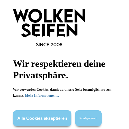
Heideman Schmuck
Heideman Schmuck
Armband Simon
Armband Simon
silber-poliert
silber-poliert
Karabinerverschluss
Karabinerverschluss
Edelstahl
Edelstahl
1 Stück
1 Stück
Inhalt:
Inhalt:
29,99 €*
29,99 €*
Wir respektieren deine
Hinzufügen
Hinzufügen
Privatsphäre.
Wir verwenden Cookies, damit du unsere Seite bestmöglich nutzen
kannst.
Mehr Informationen ...
Alle Cookies akzeptieren
Konfigurieren