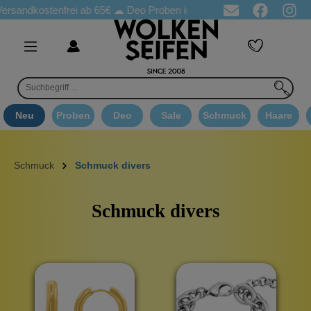
kostenfrei ab 65€
☁ Deo Proben in jeder Bestellung
☁ Goodie 
Neu
Proben
Deo
Sale
Schmuck
Haare
Schmuck
Schmuck divers
Schmuck divers