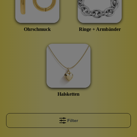
Ohrschmuck
Ringe + Armbänder
Halsketten
Filter