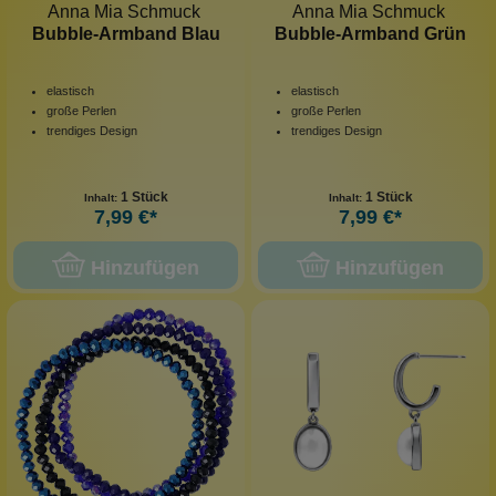
Anna Mia Schmuck
Anna Mia Schmuck
Bubble-Armband Blau
Bubble-Armband Grün
elastisch
elastisch
große Perlen
große Perlen
trendiges Design
trendiges Design
1 Stück
1 Stück
Inhalt:
Inhalt:
7,99 €*
7,99 €*
Hinzufügen
Hinzufügen