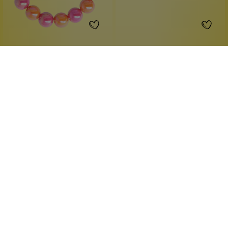
Anna Mia Schmuck
Heideman Schmuck
Bubble-Armband Pink-
Halskette Turia Silber
Orange
elastisch
Karabinerverschluss
große Perlen
silber poliert
trendiges Design
Edelstahl
1 Stück
1 Stück
Inhalt:
Inhalt:
7,99 €*
29,99 €*
Hinzufügen
Hinzufügen