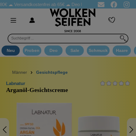
Versandkostenfrei ab 65€
☁ Deo Proben in jeder Bestellung
☁ 
Neu
Proben
Deo
Sale
Schmuck
Haare
Männer
Gesichtspflege
Labnatur
Arganöl-Gesichtscreme