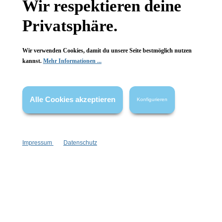
Wir respektieren deine
FAQ
Privatsphäre.
Wir verwenden Cookies, damit du unsere Seite bestmöglich nutzen
kannst.
Mehr Informationen ...
Vertrag widerrufen
Alle Cookies akzeptieren
Konfigurieren
* Alle Preise inkl. gesetzl. Mehrwertsteuer zzgl.
Versandkosten
,
wenn nicht anders angegeben.
Impressum
Datenschutz