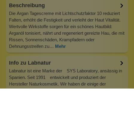
Beschreibung
Die Argan Tagescreme mit Lichtschutzfaktor 10 reduziert
Falten, erhöht die Festigkeit und verleiht der Haut Vitalität.
Wertvolle Wirkstoffe sorgen für ein schönes Hautbild:
Arganöl tonisiert, nährt und regeneriert gereizte Hau, die mit
Rissen, Sonnenschäden, Krampfadern oder
Dehnungsstreifen zu…
Mehr
Info zu Labnatur
Labnatur ist eine Marke der SYS Laboratory, ansässig in
Spanien. Seit 1991 entwickelt und produziert der
Hersteller Naturkosmetik. Wir haben dir einige der
interessantesten Naturseifen aus dem Sortiment
herausgesucht. Das Unternehmen sitzt in Torrent
(Valencia). Die Produktion ist mit den neuest…
Inhaltsstoffe