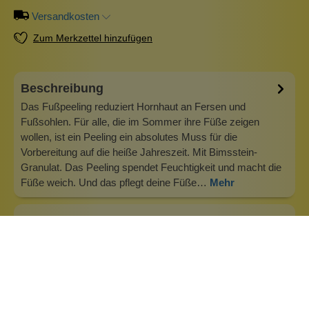
Versandkosten
Zum Merkzettel hinzufügen
Beschreibung
Das Fußpeeling reduziert Hornhaut an Fersen und
Fußsohlen. Für alle, die im Sommer ihre Füße zeigen
wollen, ist ein Peeling ein absolutes Muss für die
Vorbereitung auf die heiße Jahreszeit. Mit Bimsstein-
Granulat. Das Peeling spendet Feuchtigkeit und macht die
Füße weich. Und das pflegt deine Füße…
Mehr
Info zu Labnatur
Labnatur ist eine Marke der SYS Laboratory, ansässig in
Spanien. Seit 1991 entwickelt und produziert der
Hersteller Naturkosmetik. Wir haben dir einige der
interessantesten Naturseifen aus dem Sortiment
herausgesucht. Das Unternehmen sitzt in Torrent