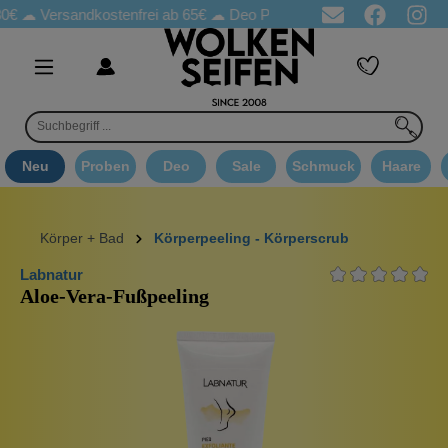
rsandkostenfrei ab 65€
☁ Deo Proben in jeder Bestellung
☁ Goo
Neu
Proben
Deo
Sale
Schmuck
Haare
Körper + Bad
Körperpeeling - Körperscrub
Labnatur
Aloe-Vera-Fußpeeling