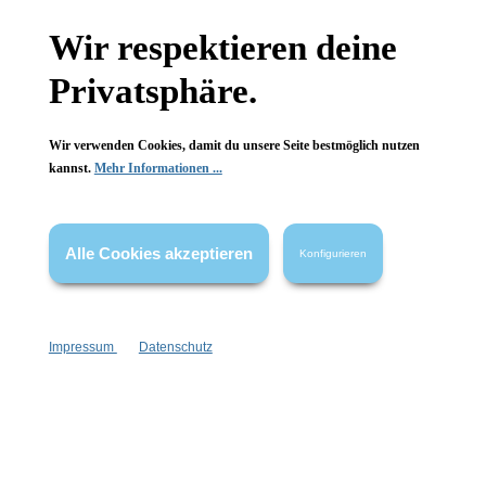
Wir respektieren deine
Wissenswertes
Privatsphäre.
FAQ
Wir verwenden Cookies, damit du unsere Seite bestmöglich nutzen
kannst.
Mehr Informationen ...
Vertrag widerrufen
Alle Cookies akzeptieren
Konfigurieren
* Alle Preise inkl. gesetzl. Mehrwertsteuer zzgl.
Versandkosten
,
wenn nicht anders angegeben.
Impressum
Datenschutz