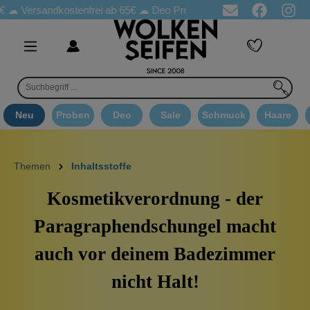
Versandkostenfrei ab 65€
☁ Deo Proben in jeder Bestellung
☁ 
Neu
Proben
Deo
Sale
Schmuck
Haare
Themen
Inhaltsstoffe
Kosmetikverordnung - der
Paragraphendschungel macht
auch vor deinem Badezimmer
nicht Halt!