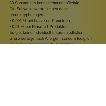
80 Substanzen kennzeichnungspflichtig.
Die Schwellenwerte bleiben dabei
produkttypbezogen:
• 0,001 % bei Leave-on-Produkten
• 0,01 % bei Rinse-off-Produkten
Es gibt keine individuell unterschiedlichen
Grenzwerte je nach Allergen, sondern lediglich
die Unterscheidung nach Produktart.
Die Pflicht betrifft sämtliche Duftbestandteile –
unabhängig davon, ob sie aus synthetischen
Parfumölen oder aus ätherischen (natürlichen)
Ölen stammen. Die pauschale Angabe „Parfum“
genügt nicht mehr, sofern enthaltene allergene
Einzelbestandteile oberhalb der o. g. Schwelle
vorliegen.
Es handelt sich nicht um ein Verbot dieser
Stoffe
, sondern um eine Ausweitung der
Transparenzpflicht.