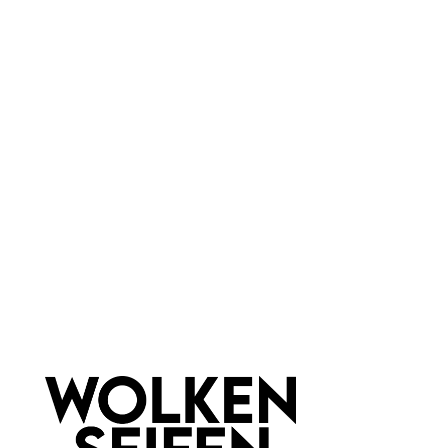
bedeuten jedoch erheblich höhere Einkaufspreise
und damit Gestehungskosten.
Druck auf die Margen
Die zusätzlichen Kosten können wir nur begrenzt
auf die Produktpreise umlegen. Gleichzeitig
steigen Energie-, Rohstoff- und Personalkosten.
Die Margen schwinden, während der
administrative Aufwand ohne Pause weiter
zunimmt.
Geltung für alle Marktteilnehmer
Die sicherlich gut gemeinte neue Vorschrift gilt
ohne Ausnahme für:
• Naturkosmetik (ätherische Öle!)
•
konventionelle Kosmetik
• kleine Manufakturen
• industrielle Hersteller
Wenn ein Hersteller nach dem 31. Juli 2026 für
ein neu in den Verkehr gebrachtes, also frisch