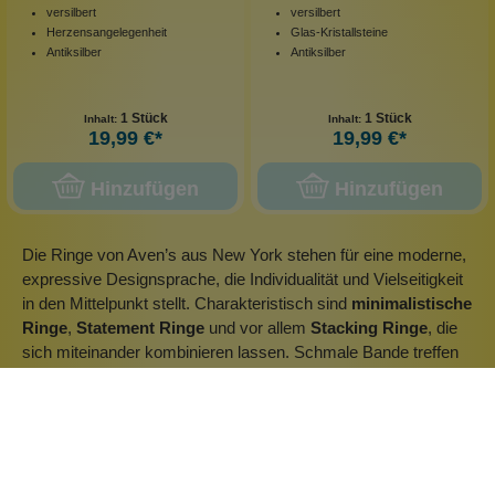
versilbert
versilbert
Herzensangelegenheit
Glas-Kristallsteine
Antiksilber
Antiksilber
1 Stück
1 Stück
Inhalt:
Inhalt:
19,99 €*
19,99 €*
Hinzufügen
Hinzufügen
Die Ringe von Aven’s aus New York stehen für eine moderne,
expressive Designsprache, die Individualität und Vielseitigkeit
in den Mittelpunkt stellt. Charakteristisch sind
minimalistische
Ringe
,
Statement Ringe
und vor allem
Stacking Ringe
, die
sich miteinander kombinieren lassen. Schmale Bande treffen
auf organische Formen, leicht asymmetrische Linien oder
bewusst gesetzte Steinakzente wie Jade, Achat oder
Aventurin. Viele Designs sind so konzipiert, dass sie einzeln
getragen werden können oder als
Ring Set Damen
im
Layering-Look wirken – ein zentrales Stilmerkmal der Marke.