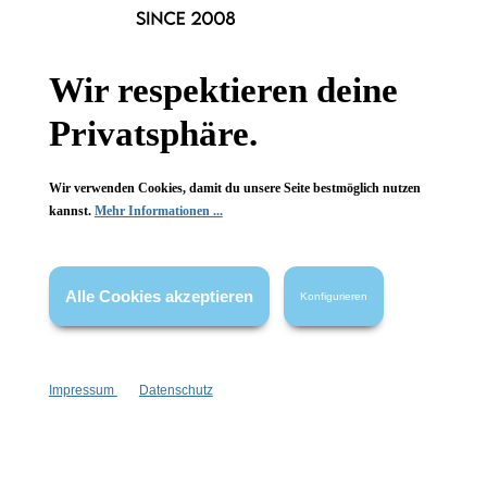
Informationen
Wir respektieren deine
Gesetzliche Informationen
Privatsphäre.
Wissenswertes
FAQ
Wir verwenden Cookies, damit du unsere Seite bestmöglich nutzen
kannst.
Mehr Informationen ...
Alle Cookies akzeptieren
Konfigurieren
Vertrag widerrufen
* Alle Preise inkl. gesetzl. Mehrwertsteuer zzgl.
Versandkosten
,
Impressum
Datenschutz
wenn nicht anders angegeben.