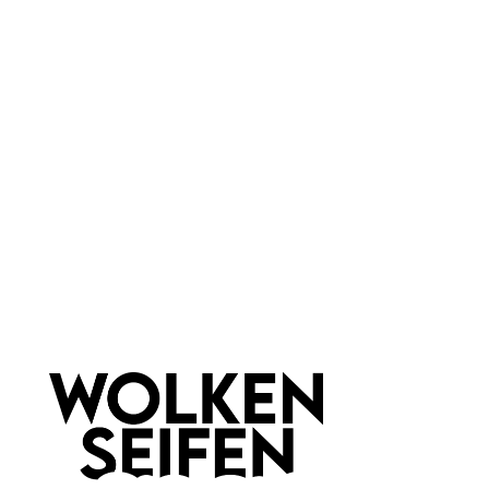
sie für Bewegung, Wandel und Ausdruck. Ob einzeln getragen
als
minimalistischer Ring
oder kombiniert als
Layering Ring
Look
– sie begleiten einen Alltag zwischen Arbeit, Kreativität
und sozialem Leben. Schmuck wird hier zum wandelbaren
Element, das sich dem eigenen Stil anpasst und ihn
gleichzeitig prägt.
Newsletter abonnieren!