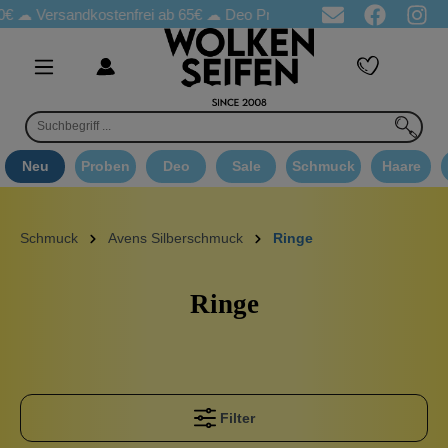
0€ ☁
Versandkostenfrei ab 65€
☁ Deo Proben in jeder Bestellung
Neu
Proben
Deo
Sale
Schmuck
Haare
Schmuck
Avens Silberschmuck
Ringe
Ringe
Filter