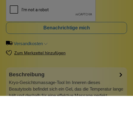
Benachrichtige mich
Versandkosten
Zum Merkzettel hinzufügen
Beschreibung
Kryo-Gesichtsmassage-Tool Im Inneren dieses
Beautytools befindet sich ein Gel, das die Temperatur lange
hält und deshalb für eine effektive Massage perfekt
geeignet ist. Mit der Kältebehandlung kannst du die
Kollagenproduktion der Haut aktivieren und die
Blutzirkulation anregen. So kann altes Blu…
Mehr
Info zu Wolkenseifen