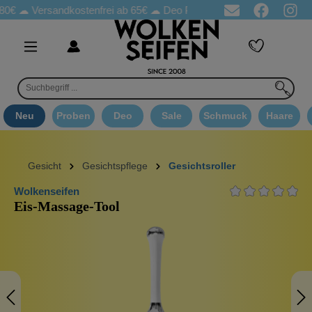
rsandkostenfrei ab 65€
☁ Deo Proben in jeder Bestellung
☁ Goo
Neu
Proben
Deo
Sale
Schmuck
Haare
Gesicht
Gesichtspflege
Gesichtsroller
Wolkenseifen
Eis-Massage-Tool