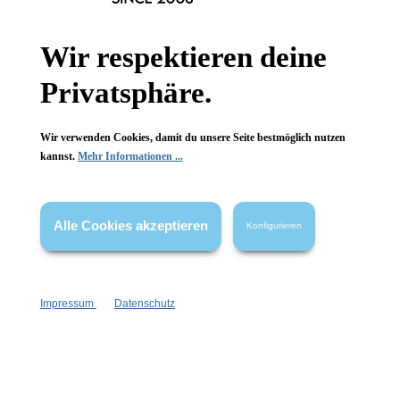
Informationen
Gesetzliche Informationen
Wir respektieren deine
Privatsphäre.
Wissenswertes
FAQ
Wir verwenden Cookies, damit du unsere Seite bestmöglich nutzen
kannst.
Mehr Informationen ...
Alle Cookies akzeptieren
Konfigurieren
Vertrag widerrufen
* Alle Preise inkl. gesetzl. Mehrwertsteuer zzgl.
Versandkosten
,
wenn nicht anders angegeben.
Impressum
Datenschutz