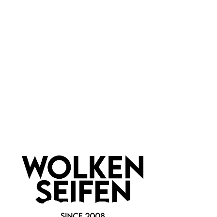
normale Haut
reife Haut
unreine Haut
Marke:
Wolkenseifen
Newsletter abonnieren!