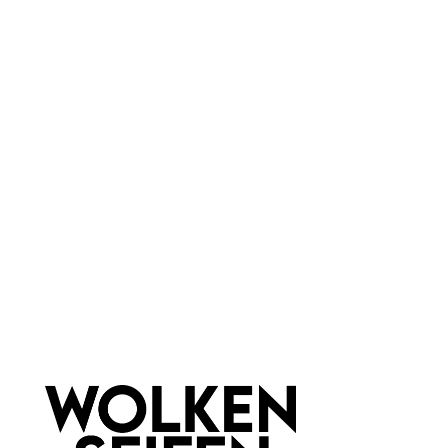
wasserfrei
Eigenschaften:
Deoprobe
Vegan
Marke:
Wolkenseifen
Newsletter abonnieren!