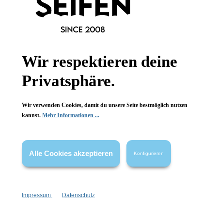
Informationen
Gesetzliche Informationen
Wir respektieren deine
Privatsphäre.
Wissenswertes
FAQ
Wir verwenden Cookies, damit du unsere Seite bestmöglich nutzen
kannst.
Mehr Informationen ...
Alle Cookies akzeptieren
Konfigurieren
Vertrag widerrufen
* Alle Preise inkl. gesetzl. Mehrwertsteuer zzgl.
Versandkosten
,
wenn nicht anders angegeben.
Impressum
Datenschutz