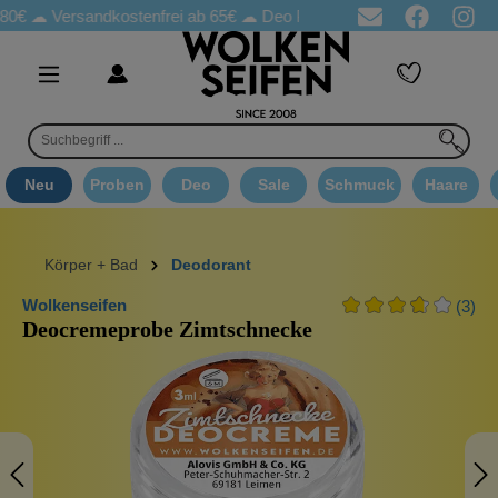
rsandkostenfrei ab 65€
☁ Deo Proben in jeder Bestellung
☁ Go
Neu
Proben
Deo
Sale
Schmuck
Haare
Körper + Bad
Deodorant
Wolkenseifen
(3)
Deocremeprobe Zimtschnecke