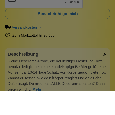
Benachrichtige mich
Versandkosten
Zum Merkzettel hinzufügen
Beschreibung
Kleine Deocreme-Probe, die bei richtiger Dosierung (bitte
benutze lediglich eine stecknadelkopfgroße Menge für eine
Achsel) ca. 10-14 Tage Schutz vor Körpergeruch bietet. So
kannst du testen, wie dein Körper reagiert und ob dir der
Duft zusagt. Du möchtest ALLE Deocremes testen? Dann
bieten wir di…
Mehr
Info zu Wolkenseifen
Wolkenseifen ist ein Familienunternehmen. Gegründet