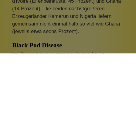
d'Ivoire (Elfenbeinküste, 45 Prozent) und Ghana
(14 Prozent). Die beiden nächstgrößeren
Erzeugerländer Kamerun und Nigeria liefern
gemeinsam nicht einmal halb so viel wie Ghana
(jeweils etwa sechs Prozent).
Black Pod Disease
Im Dezember vergangenen Jahres fiel in
Westafrika ungewöhnlich viel Regen, was zu
einer starken Ausbreitung der Black Pod Disease
führte. Das ist eine Pilzerkrankung, die
bevorzugt Kakaopflanzen befällt und, wenn sie
nicht behandelt wird, zu gewaltigen
Ernteausfällen führt. Zehn Prozent der
Kakaobäume gehen an den Folgen des Befalls
ein. Gegenmaßnahmen bestehen in der
Vereinzelung der Bäume und der Entfernung aller
befallenen Pflanzen, was zu weiteren