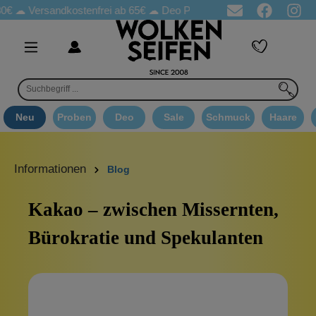
€ ☁
Versandkostenfrei ab 65€
☁ Deo Proben in jeder Bestellung
Neu
Proben
Deo
Sale
Schmuck
Haare
Informationen
Blog
Kakao – zwischen Missernten,
Bürokratie und Spekulanten