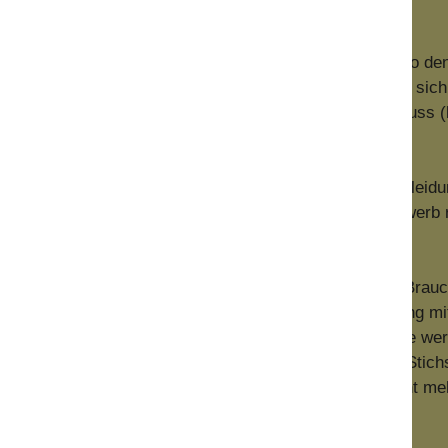
zieren)
er — und damit in der Regel weniger — einzukaufen, also d
endeine Ware, irgendein Produkt wirklich benötigt oder es s
ge es hält, so dass man es nicht so häufig nachkaufen muss
aum ein sparsameres Deo).
f dem Second-Hand-Markt fündig werden. Fahrzeuge, Kleidu
t in guter Qualität gebraucht erhältlich. Durch ihren Erwerb
fragt, kann man lernen, mit weniger auszukommen. Brauche
eil mein Nachbar eins hat? Wasche ich aus Überzeugung mi
st? Wo wir gerade beim Nachbarn sind – viele Werkzeuge we
h jeder Haushalt eine eigene Bohrmaschine, eine eigene Sti
s Verhältnis vorausgesetzt (was heutzutage längst nicht meh
meinsam nutzen.