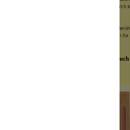
nnungsanlagen unter Freisetzung von CO2 „recycelt“. Durch
lässt sich die Abfallmenge nochmals stark reduzieren.
t, die fünf Grundprinzipien der Abfallvermeidung, die berü
lgemein als Leitfaden bei der Entwicklung von Lösungen für 
ntrolle über den persönlichen Ressourcenverbrau
zu führen.