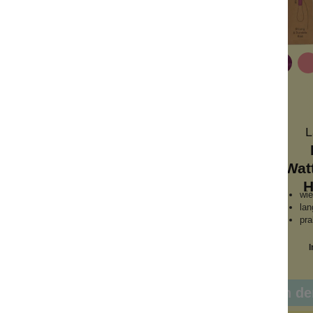
+
1
fen
LastObject
L
atte-
Beauty-
lb
Wattestäbchen
Wat
Himbeere
H
nend
wiederverwendbar
wi
langlebig
lan
stikfrei
praktisch und hygienisch
pra
Inhalt:
1 Stück
I
€*/1 Stück)
12,99 €*
nkorb
In den Warenkorb
In d