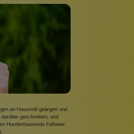
Pinzetten
Pomade
Insektenstiche
Sonnenschutz
Taschen
rscrub
Körperpuder
urbeutel
Pinsel
Nachfüllpackungen
Haargummis und Spangen
Rasur
Sonnenschutz
engen an Hausmüll geärgert und
g darüber geschrieben, und
ien Hunderttausende Follower,
t.