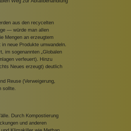
kablen Weg zur Abfallbehandlung
erden aus den recycelten
läge — würde man allen
 die Mengen an erzeugtem
ht in neue Produkte umwandeln.
rt, im sogenannten „Globalen
nlagen verfeuert). Hinzu
chts Neues erzeugt) deutlich
 und Reuse (Verweigerung,
 sollte.
bfälle. Durch Kompostierung
ackungen und anderen
 und Klimakiller wie Methan