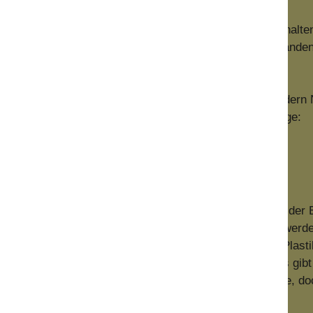
rzeugten Produkte so lange wie möglich im Kreislauf zu halte
Abfall zu entsorgen. Dahinter steht die Philosophie, vorhande
 und verantwortungsvoll damit umzugehen.
 nicht Null Abfall (obwohl das ein hehres Ziel ist), sonder
rühmten „Five R’s“, in genau der aufgeführten Reihenfolge:
Refuse, Reduce, Reuse, Recycle, Rot.
igern, Ablehnen)
 wird bereits ein großer Teil des möglichen Abfalls vor der
t konsumieren, die nach einmaligem Gebrauch zu Abfall werd
lme, Kaffeebecher, Zeitschriften und Tageszeitungen(!) Plas
r auch Flyer, Warenproben, jegliches Werbematerial. Es gibt
ualität einzubüßen. Nicht alle kommen für jeden infrage, 
t ganz enorm.