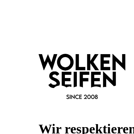
3. Reuse (deutsch: Wiede
Der Alptraum von Industrie und
heftiger aufeinander als bei d
sich haben. Anstatt immer wied
Herstellung) anzuschaffen, wer
Die Herausforderung für den Ei
allgegenwärtigen Werbung und d
Mobiltelefon jedes Jahr.
Jeder sollte für sich selbst üb
wieder repariert und weiter nu
Flohmarkt/einer Online-Börse v
es niemandem mehr dient.
4. Recycle (deutsch: Recyc
Wir respektiere
Das heutige „Recycling“ ist kein