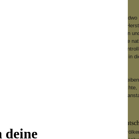
rverwenden, Weiternutzen)
 Wirtschaft ist der Traum von Natur und Umwelt. Nirgendwo
er Weiternutzung von Dingen, die nach dem Wunsch der Herste
er neue Produkte (die immer weitere Rohstoffe erfordern u
den die vorhandenen im Warenkreislauf gehalten und die na
nzelnen besteht darin, den Drang nach Neuem unter Kontroll
em Marketing zu widerstehen. Eines der größten Übel in die
erlegen, ob es nicht sinnvoller ist, beim Gewohnten zu bleib
tzt. Und wenn man wirklich etwas Neues anschaffen möchte,
erkaufen oder verschenken und so im Kreislauf halten, anst
eln.
[Ja, ja. Aber es gibt nun mal kein eigenes deutsc
n deine
 wirklich nachhaltiges Prinzip; die Realität wird der Bevölk