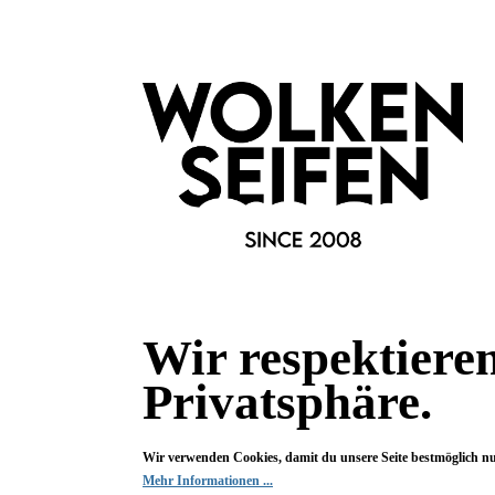
Welche Kosten werden im Falle eine
Für den neuen Versand berechnen wir
auch unser erhöhter Aufwand enthal
dich weiter.
Für einen Auslandsversand ist es erh
zuzüglich 11.90 Euro Rücksendekos
Diese Kosten und den Ärger darüber 
wirfst.
Dies alles betrifft wohlbemerkt aus
zweiten kostenlosen Versand, wenn 
Allerdings ist es kein Fehler vom Zu
Wir respektiere
er das Paket in einer Filiale abgibt,
·
Privatsphäre.
er das Paket an einem vereinbarten A
·
er nicht 5 Nachbarn ansteuert, sondern
·
Wir verwenden Cookies, damit du unsere Seite bestmöglich n
Mehr Informationen ...
Natürlich gibt es auch Fälle, in d
r