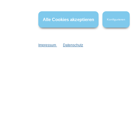
wir nicht verhindern, bitte hole dein
Sendungsverfolgung, die wir dir mit
Alle Cookies akzeptieren
Konfigurieren
Wir würden uns sehr freuen! Danke
Impressum
Datenschutz