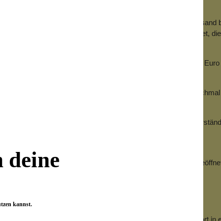
r selbst verschuldeten Rücksendung fällig?
 die Versandpauschale, die du schon ggfs. für den ersten Versand be
ten. Außerdem werden 4.50 Euro für die Rücksendung berechnet, dies
eblich teurer, diesen Fehler zu machen. Hier werden erneut 10 Euro (
ten.
kannst du dir sparen (und uns viel Arbeit), wenn du einfach nochmal 
schließlich Adressfehler, die von dir verursacht wurden. Selbstverst
der Zusteller Fehler macht.
steller, wenn
·
n deine
 auch wenn die mehrere km weit weg ist, weil niemand die Türe geöffne
blageort hinterlegt und es von dort verschwindet
 das Paket in einer Filiale einliefert, weil niemand öffnet
utzen kannst.
enen der Zusteller erst gar nicht klingelt, sondern das Paket sofort in 