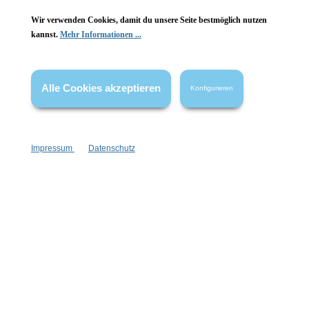
Wir verwenden Cookies, damit du unsere Seite bestmöglich nutzen
Informationen
kannst.
Mehr Informationen ...
Gesetzliche Informationen
Alle Cookies akzeptieren
Wissenswertes
Konfigurieren
FAQ
Impressum
Datenschutz
Vertrag widerrufen
* Alle Preise inkl. gesetzl. Mehrwertsteuer zzgl.
Versandkosten
,
wenn nicht anders angegeben.