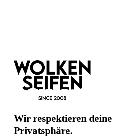
Insgesamt ist
Titandioxid (in Kosmetika) ein
nützlicher Inhaltsstoff
mit zahlreichen
Verwendungsmöglichkeiten. Es ist jedoch wichtig zu
beachten, dass es - wie jeder andere Stoff auch, selbst
Wasser - bei falscher Anwendung potenziell gefährlich
sein kann.
Newsletter abonnieren!
Wir respektieren deine
Privatsphäre.