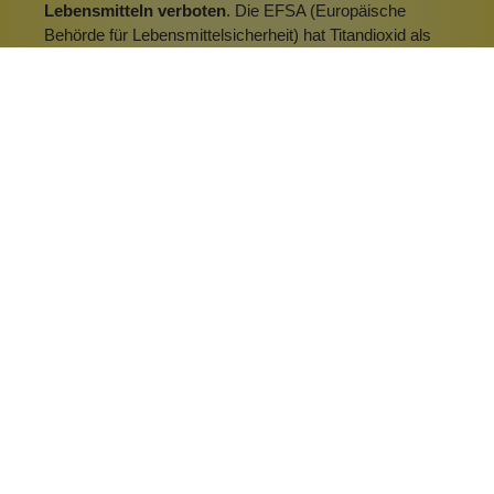
Lebensmitteln verboten
. Die EFSA (Europäische
Behörde für Lebensmittelsicherheit) hat Titandioxid als
"nicht mehr sicher" eingestuft. Studien zufolge können
die im Titandioxid enthaltenen Nanopartikel
für
Menschen mit einer Darmerkrankung
gefährlich
werden. Die normalerweise dicke
Schleimschicht auf der Darmoberfläche schützt zwar
vor den Partikeln, doch wenn sie fehlt, können die
Nanopartikel eindringen.
Hersteller durften Titandioxid noch bis August 2022 als
Zusatzstoff für die Produktion von Lebensmitteln
verwenden. Selbst danach sind Lebensmittel mit dem
Zusatzstoff Titandioxid weiterhin legal im Handel. Da die
EFSA keine unmittelbaren gesundheitlichen Bedenken
im Zusammenhang mit Titandioxid hat, können Händler
ihre Bestände bis zum Ablauf des Mindesthaltbarkeits-
oder Verbrauchsdatums verkaufen.
Kinderzahnpasta