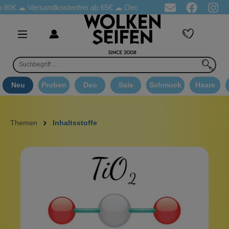
80€ ☁
Versandkostenfrei ab 65€
☁ Deo Proben in jeder Bestellung
Neu
Proben
Deo
Sale
Schmuck
Haare
Themen
Inhaltsstoffe