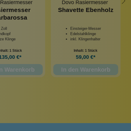
 Rasiermesser
Dovo Rasiermesser
iermesser
Shavette Ebenholz
rbarossa
 Zoll
Einsteiger-Messer
ndkopf
Edelstahlklinge
ze Klinge
inkl. Klingenhalter
nhalt:
1 Stück
Inhalt:
1 Stück
135,00 €*
59,00 €*
en Warenkorb
In den Warenkorb