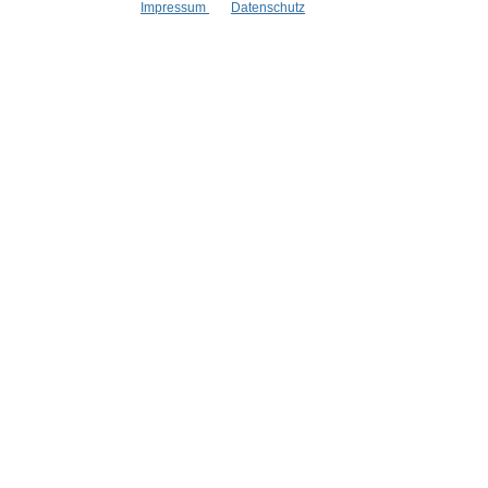
Impressum
Datenschutz
Informationen
Gesetzliche
Blog
Datenschutz
Versandinformationen
AGB
Kontakt
Widerrufsrech
Cookie Einstellungen
Impressum
Zahlungsinformationen
Informatione
Newsletter
Stellenangebote
Goodies