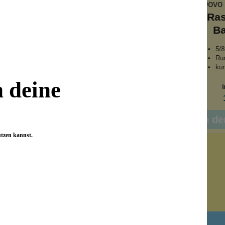
gen
Böker Rasiermesser
Dovo
gen für
Rasiermesser Mother
Ras
l-
of Pearl 2.0
Ba
sser
rodukt
6/8 Zoll
5/8
iche Rasur
Gradkopf
Ru
alität
Perlmutt-Imitat
kur
n deine
Inhalt:
1 Stück
I
€*/1 Stück)
199,99 €*
nkorb
In den Warenkorb
In d
utzen kannst.
Newsletter abonnieren!