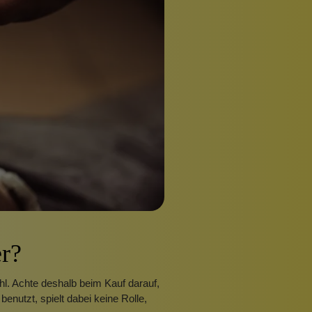
Pinzetten
Pomade
Insektenstiche
Sonnenschutz
Taschen
rscrub
Körperpuder
urbeutel
Pinsel
Nachfüllpackungen
Haargummis und Spangen
Rasur
Sonnenschutz
r?
hl. Achte deshalb beim Kauf darauf,
benutzt, spielt dabei keine Rolle,