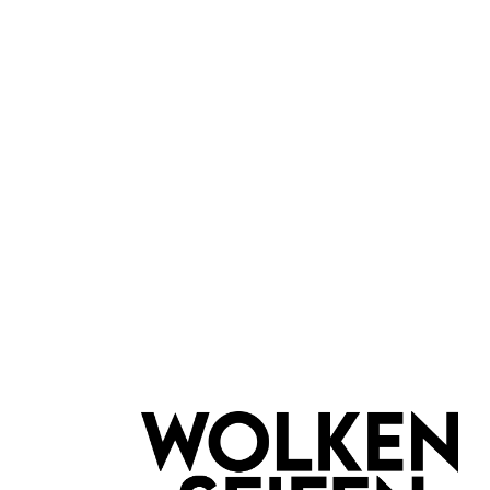
gibt es bei der Pflege einiges zu be
Nach der Benutzung solltest du das 
du z.B. ein
Kamelienöl
. Es ist das i
ein Rasiermesser auch nach der Ras
Grat wieder aufrichten.
leider vergriffen