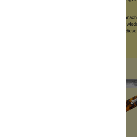
achten:
Messer gut abspülen und mit einem weichen Tuch trocknen. Danach wir
deale Klingenöl, pflegt die Klinge und hilft ihr, sich nach der Rasur wie
ur mindestens 20 Stunden ruhen und nicht benutzt werden. In dieser