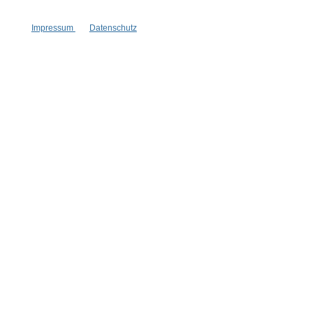
Impressum
Datenschutz
1 Stück
Inhalt:
9,99 €*
14,99 €*
(33.36% gespart)
Hinzufügen