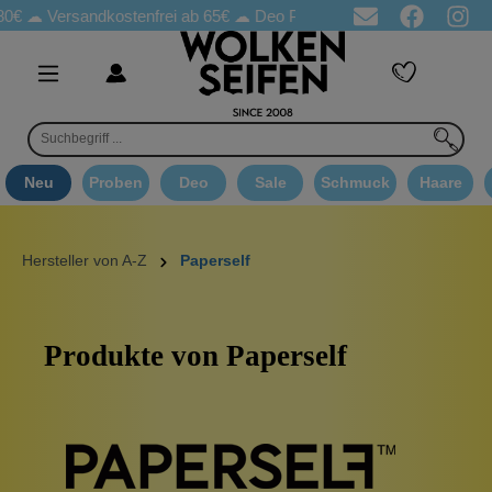
€ ☁
Versandkostenfrei ab 65€
☁ Deo Proben in jeder Bestellung
Neu
Proben
Deo
Sale
Schmuck
Haare
Hersteller von A-Z
Paperself
Produkte von Paperself