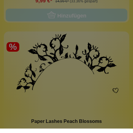
9,99 €*
14,99 €*
(33.36% gespart)
Hinzufügen
%
Paper Lashes Peach Blossoms