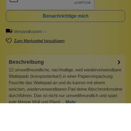
Benachrichtige mich
Versandkosten
Zum Merkzettel hinzufügen
Beschreibung
12 umweltfreundliche, nachhaltige, weil wiederverwendbare
Wattepads (kompostierbar!) in einer Papierverpackung
Feuchte das Wattepad an und du kannst mit einem
weichen, wiederverwendbaren Pad deine Abschminkroutine
durchführen. Das ist nicht nur umweltfreundlich und spart
jede Menge Müll und Plasti…
Mehr
Info zu Wolkenseifen
Wolkenseifen ist ein Familienunternehmen. Gegründet