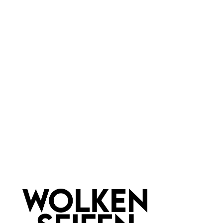
Farbauswahl:
Blau
Haar & Haut-Typ:
für jede Haut
Marke:
Wolkenseifen
Newsletter abonnieren!