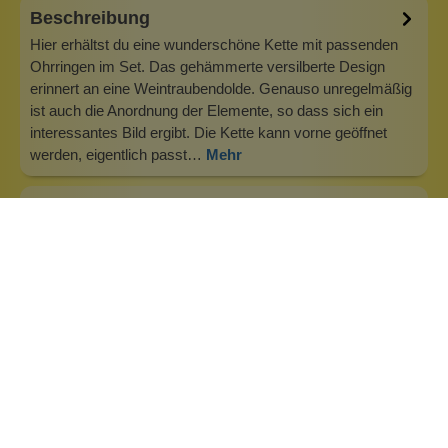
Beschreibung
Hier erhältst du eine wunderschöne Kette mit passenden
Ohrringen im Set. Das gehämmerte versilberte Design
erinnert an eine Weintraubendolde. Genauso unregelmäßig
ist auch die Anordnung der Elemente, so dass sich ein
interessantes Bild ergibt. Die Kette kann vorne geöffnet
werden, eigentlich passt…
Mehr
Info zu Aven's Schmuck
Schmuck von Aven’s aus New York steht für eine
moderne, selbstbewusste Ästhetik, die urbane Eleganz mit
künstlerischem Ausdruck verbindet. Inspiriert vom
pulsierenden Leben der Metropole vereinen die Designs
klare Linien, markante Formen und feine Details zu
ausdrucksstarken Schmuckstücken, die I…
Inhaltsstoffe