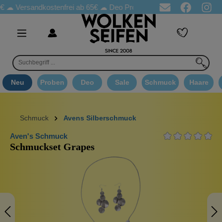
€ ☁
Versandkostenfrei ab 65€
☁ Deo Proben in jeder Bestellung
Neu
Proben
Deo
Sale
Schmuck
Haare
Schmuck
Avens Silberschmuck
Aven's Schmuck
Schmuckset Grapes