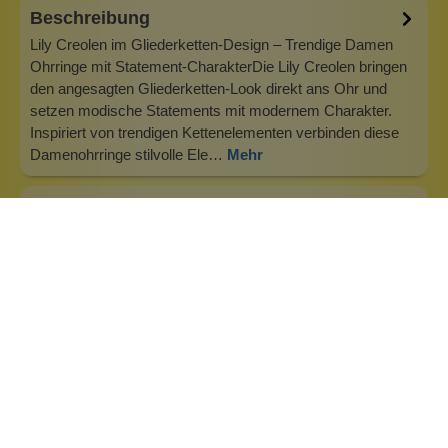
Beschreibung
Lily Creolen im Gliederketten-Design – Trendige Damen
Ohrringe mit Statement-CharakterDie Lily Creolen bringen
den angesagten Gliederketten-Look direkt ans Ohr und
setzen modische Statements mit modernem Charakter.
Inspiriert von trendigen Kettenelementen verbinden diese
Damenohrringe stilvolle Ele…
Mehr
Info zu Heideman Schmuck
Wir kreieren Schmuck, der nicht nur schön aussieht,
sondern dessen Material auch eine Bedeutung hat.
Schmuck, der die Stärke und Unabhängigkeit seiner Träger
widerspiegelt. steel: Top Qualität – ewig haltbar.Wir glauben,
dass „Was wir tragen, beeinflusst wie wir uns fühlen.“
Deshalb rufen wir al…
Inhaltsstoffe