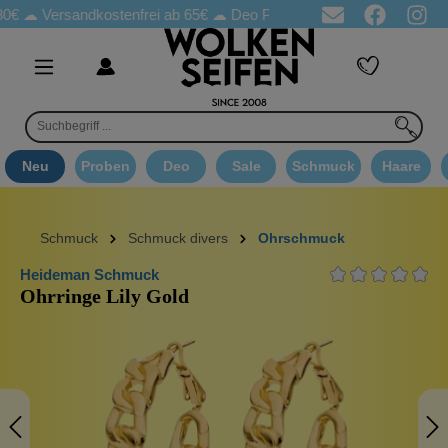
Versandkostenfrei ab 65€
☁ Deo Proben in jeder Bestellung
☁ G
Neu
Proben
Deo
Sale
Schmuck
Haare
Schmuck
Schmuck divers
Ohrschmuck
Heideman Schmuck
Ohrringe Lily Gold