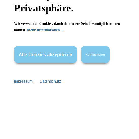
Privatsphäre.
Wir verwenden Cookies, damit du unsere Seite bestmöglich nutzen
kannst.
Mehr Informationen ...
Informationen
Gesetzliche Informationen
Alle Cookies akzeptieren
Konfigurieren
Wissenswertes
FAQ
Impressum
Datenschutz
Vertrag widerrufen
* Alle Preise inkl. gesetzl. Mehrwertsteuer zzgl.
Versandkosten
,
wenn nicht anders angegeben.