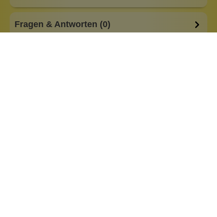
Fragen & Antworten (0)
Besonderheiten:
plastikfreie Verpackung
Eigenschaften:
Vegan
für Kinder
Haar & Haut-Typ:
feine Haarstruktur
Marke:
Kost Kamm
Material:
Holz