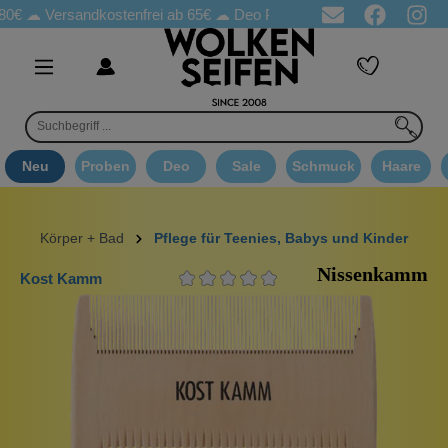
☁
Versandkostenfrei ab 65€
☁ Deo Proben in jeder Bestellung
☁ 
Neu
Proben
Deo
Sale
Schmuck
Haare
Körper + Bad
Pflege für Teenies, Babys und Kinder
Nissenkamm
Kost Kamm