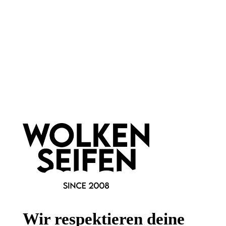
leichtes Shampoo
für die ganze Familie
tränenfreie Waschkombination
äußerst mild
pflanzenbasiert
mit Aloe Vera
235 ml
250 ml
Inhalt:
(55,28 €*/l)
Inhalt:
(79,96 €*/l)
12,99 €*
19,99 €*
Hinzufügen
Hinzufügen
Newsletter abonnieren!
Wir respektieren deine