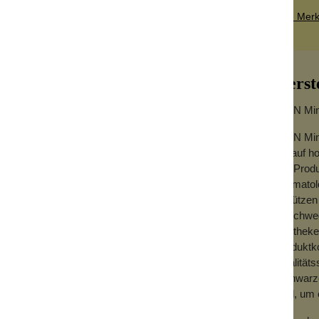
Zum Merkz
Herst
IDUN Min
IDUN Min
die auf h
Die Prod
Dermatolo
thält und eine lang anhaltende Formel hat,
schützen 
ltsstoffen angereichert, um die Nägel
In Schwe
, Vitaminen und feuchtigkeitsspendendem
Apotheken
ndes Finish.
Produktk
Qualitäts
eren gefährlichen Inhaltsstoffen ist, die
„schwarze
sind, um 