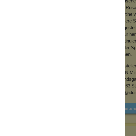
Menschen
und Rosa
Routine 
Unsere Sc
hergestel
Natur her
kontinuie
an der Sp
stehen.
Herstelle
IDUN Min
Ölandsga
116 63 S
info@idu
Weiter