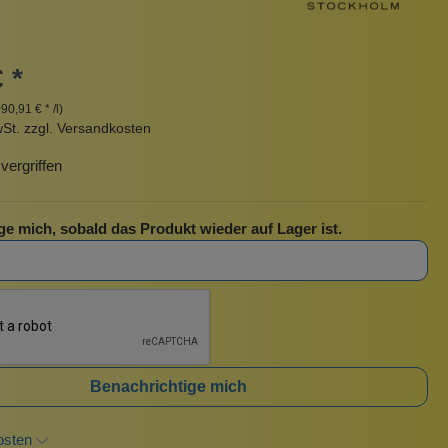
Pinzetten
Pomade
Insektenstiche
 *
Taschen
090,91 € * /l)
Sonnenschutz
rscrub
Körperpuder
wSt. zzgl. Versandkosten
urbeutel
Pinsel
ergriffen
Nachfüllpackungen
Haargummis und Spangen
ge mich, sobald das Produkt wieder auf Lager ist.
Rasur
Sonnenschutz
Benachrichtige mich
osten