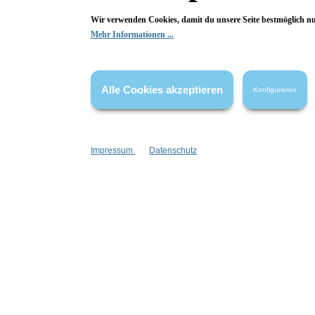
Wir freuen uns über deine Bewertung. Damit hilfst du uns,
auch Andere zu begeistern.
Wir verwenden Cookies, damit du unsere Seite bestmöglich n
Mehr Informationen ...
Hier Bewertung abgeben
Die Bewertungen werden vor ihrer Veröffentlichung nicht auf ihre
Alle Cookies akzeptieren
Konfigurieren
Echtheit überprüft. Sie können daher auch von Verbrauchern stammen,
die die bewerteten Produkte tatsächlich gar nicht erworben/genutzt
haben.
Impressum
Datenschutz