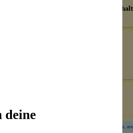
Inhalt
Senden
on unseren Kunden beantwortet werden.
Bewertungen nur in der aktuellen Sprache anzeigen.
n deine
Hier gibt es noch gar keine Bewertung! Bitte hilf uns, an