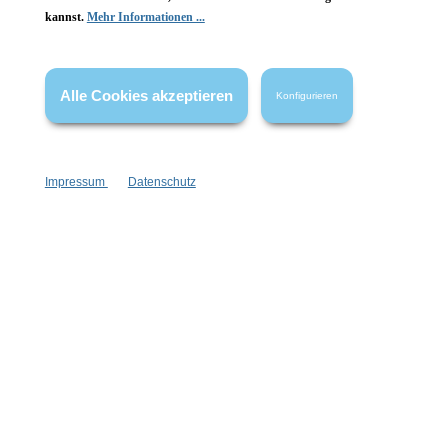
kannst.
Mehr Informationen ...
Vertrag widerrufen
* Alle Preise inkl. gesetzl. Mehrwertsteuer zzgl.
Versandkosten
,
Alle Cookies akzeptieren
Konfigurieren
wenn nicht anders angegeben.
Impressum
Datenschutz