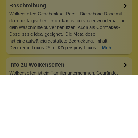
Beschreibung
Wolkenseifen Geschenkset Persil. Die schöne Dose mit
dem nostalgischen Druck kannst du später wunderbar für
dein Waschmittelpulver benutzen. Auch als Cornflakes-
Dose ist sie ideal geeignet. Die Metalldose
hat eine aufwändig gestaltete Bedruckung. Inhalt:
Deocreme Luxus 25 ml Körperspray Luxus…
Mehr
Info zu Wolkenseifen
Wolkenseifen ist ein Familienunternehmen. Gegründet
wurde es von Anne Merz (damals noch Anne Schaaf) im
Jahr 2008. Als Alleinerziehende zog sie die kleine Firma
nebenberuflich hoch. Der Zuspruch unserer Kunden gibt ihr
bis heute das gute Gefühl, dass sich all das gelohnt hat und
wir freuen uns, je…
Inhaltsstoffe