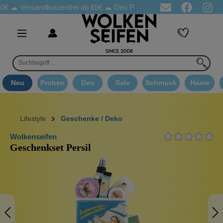
 ☁
Versandkostenfrei ab 65€
☁ Deo Proben in jeder Bestellung
☁
Neu
Proben
Deo
Sale
Schmuck
Haare
Lifestyle
Geschenke / Deko
Wolkenseifen
Geschenkset Persil