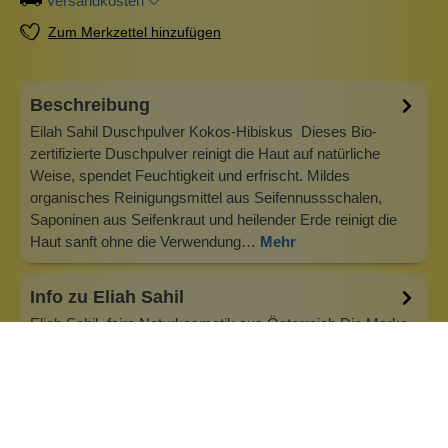
Versandkosten
Zum Merkzettel hinzufügen
Beschreibung
Eilah Sahil Duschpulver Kokos-Hibiskus Dieses Bio-
zertifizierte Duschpulver reinigt die Haut auf natürliche
Weise, spendet Feuchtigkeit und erfrischt. Mildes
organisches Reinigungsmittel aus Seifennussschalen,
Saponinen aus Seifenkraut und heilender Erde reinigt die
Haut sanft ohne die Verwendung…
Mehr
Info zu Eliah Sahil
Eliah Sahil -faire Naturkosmetik aus Österreich Die Marke
wurde 2008 von Silvio Perpmer gegründet. Aus Liebe zur
Natur und seinem Sohn (Eliah Sahil) wurden Produkte
geschaffen, die schonend für Mensch und Umwelt sind. Die
Naturkosmetik besteht aus gesunden Inhaltsstoffen und
einem Maximum an Rohst…