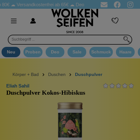
☁
Versandkostenfrei ab 65€
☁ Deo Proben in jeder Bestellung
☁ 
Neu
Proben
Deo
Sale
Schmuck
Haare
Körper + Bad
Duschen
Duschpulver
Eliah Sahil
Duschpulver Kokos-Hibiskus