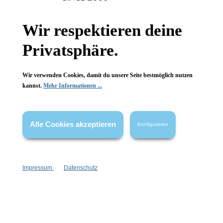
Informationen
Gesetzliche Informationen
Wir respektieren deine
Privatsphäre.
Wissenswertes
FAQ
Wir verwenden Cookies, damit du unsere Seite bestmöglich nutzen
kannst.
Mehr Informationen ...
Alle Cookies akzeptieren
Konfigurieren
Vertrag widerrufen
* Alle Preise inkl. gesetzl. Mehrwertsteuer zzgl.
Versandkosten
,
wenn nicht anders angegeben.
Impressum
Datenschutz