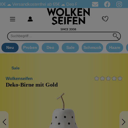
rsandkostenfrei ab 65€
☁ Deo Proben in jeder Bestellung
☁ Goo
Neu
Proben
Deo
Sale
Schmuck
Haare
Sale
Wolkenseifen
Deko-Birne mit Gold