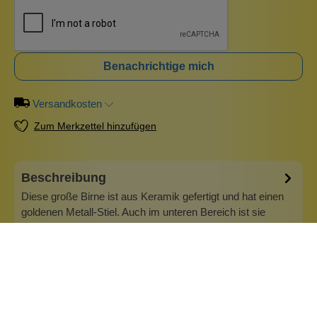
Benachrichtige mich
Versandkosten
Zum Merkzettel hinzufügen
Beschreibung
Diese große Birne ist aus Keramik gefertigt und hat einen
goldenen Metall-Stiel. Auch im unteren Bereich ist sie
metallisch golden glasiert. Zusammen mit unserem Deko-
Apfel, der im gleichen Stil gefertigt ist, sind die beiden ein
glamouröses Paar. Höhe ca. 20 cm Breite ca. 12 cm
Mehr
Info zu Wolkenseifen
Wolkenseifen ist ein Familienunternehmen. Gegründet