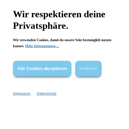
Gesetzliche Informationen
Wir respektieren deine
Wissenswertes
Privatsphäre.
FAQ
Wir verwenden Cookies, damit du unsere Seite bestmöglich nutzen
kannst.
Mehr Informationen ...
Alle Cookies akzeptieren
Konfigurieren
Vertrag widerrufen
* Alle Preise inkl. gesetzl. Mehrwertsteuer zzgl.
Versandkosten
,
wenn nicht anders angegeben.
Impressum
Datenschutz